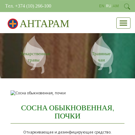
Tел. +374 (10) 266-100
EN
RU
AM
АНТАРАМ
Лекарственные
Травяные
травы
чаи
СОСНА ОБЫКНОВЕННАЯ,
ПОЧКИ
Отхаркивающее и дезинфицирующее средство.