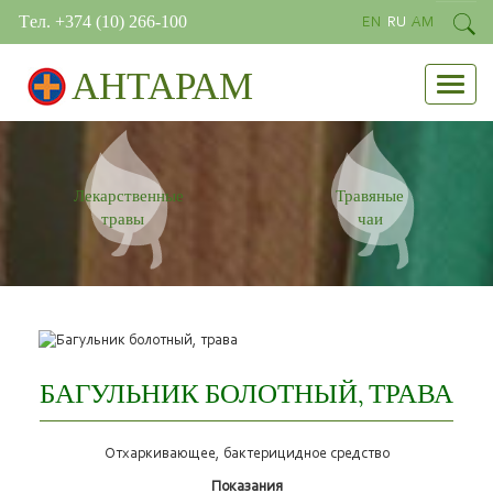
Tел. +374 (10) 266-100
EN
RU
AM
АНТАРАМ
Лекарственные
Травяные
травы
чаи
БАГУЛЬНИК БОЛОТНЫЙ, ТРАВА
Отхаркивающее, бактерицидное средство
Показания