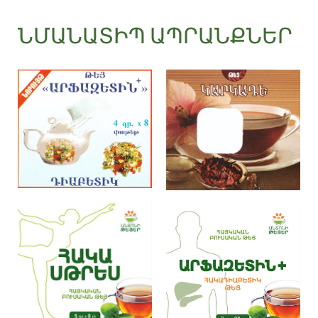
ՆՄԱՆԱՏԻՊ ԱՊՐԱՆՔՆԵՐ