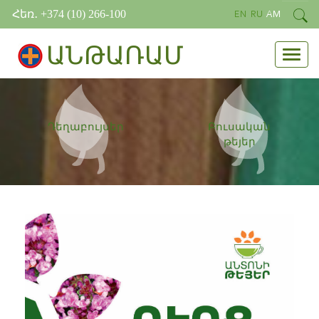
Հեռ․ +374 (10) 266-100
EN
RU
AM
ԱՆԹԱՌԱՄ
Դեղաբույսեր
Բուսական
թեյեր